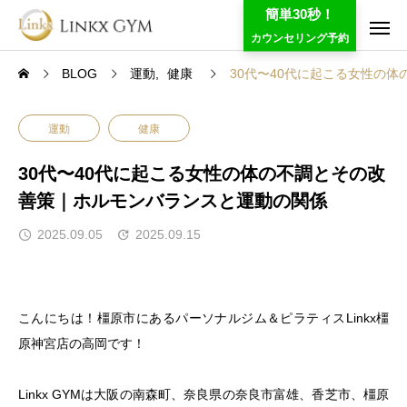
簡単30秒！
カウンセリング予約
BLOG
運動
健康
30代〜40代に起こる女性の
運動
健康
30代〜40代に起こる女性の体の不調とその改
善策｜ホルモンバランスと運動の関係
2025.09.05
2025.09.15
こんにちは！橿原市にあるパーソナルジム＆ピラティスLinkx橿
原神宮店の高岡です！
Linkx GYMは大阪の南森町、奈良県の奈良市富雄、香芝市、橿原